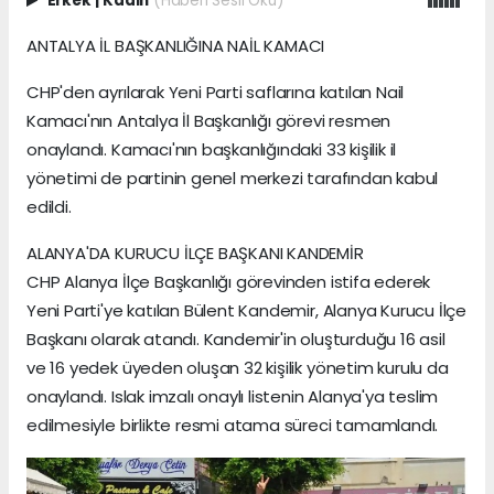
Erkek
|
Kadın
(Haberi Sesli Oku)
ANTALYA İL BAŞKANLIĞINA NAİL KAMACI
CHP'den ayrılarak Yeni Parti saflarına katılan Nail
Kamacı'nın Antalya İl Başkanlığı görevi resmen
onaylandı. Kamacı'nın başkanlığındaki 33 kişilik il
yönetimi de partinin genel merkezi tarafından kabul
edildi.
ALANYA'DA KURUCU İLÇE BAŞKANI KANDEMİR
CHP Alanya İlçe Başkanlığı görevinden istifa ederek
Yeni Parti'ye katılan Bülent Kandemir, Alanya Kurucu İlçe
Başkanı olarak atandı. Kandemir'in oluşturduğu 16 asil
ve 16 yedek üyeden oluşan 32 kişilik yönetim kurulu da
onaylandı. Islak imzalı onaylı listenin Alanya'ya teslim
edilmesiyle birlikte resmi atama süreci tamamlandı.