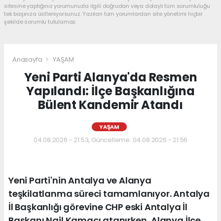
sitesine yaptığınız yorumunuzla ilgili doğrudan veya dolaylı tüm sorumluluğu
tek başınıza üstleniyorsunuz. Yazılan tüm yorumlardan site yönetimi hiçbir
şekilde sorumlu tutulamaz.
Anasayfa
YAŞAM
Yeni Parti Alanya'da Resmen
Yapılandı: İlçe Başkanlığına
Bülent Kandemir Atandı
YAŞAM
04.08.2026 - 21:53, Güncelleme: 04.08.2026 - 21:56
Yeni Parti'nin Antalya ve Alanya
teşkilatlanma süreci tamamlanıyor. Antalya
İl Başkanlığı görevine CHP eski Antalya İl
Başkanı Nail Kamacı atanırken, Alanya İlçe