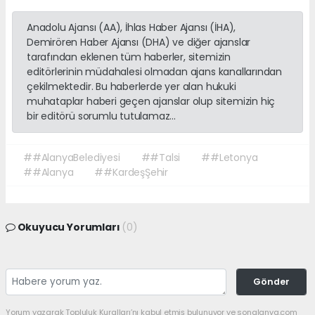
Anadolu Ajansı (AA), İhlas Haber Ajansı (İHA),
Demirören Haber Ajansı (DHA) ve diğer ajanslar
tarafından eklenen tüm haberler, sitemizin
editörlerinin müdahalesi olmadan ajans kanallarından
çekilmektedir. Bu haberlerde yer alan hukuki
muhataplar haberi geçen ajanslar olup sitemizin hiç
bir editörü sorumlu tutulamaz...
##AlanyaBelediyesi
##Talsi
##Letonya
##Alanya
##KardeşŞehir
Okuyucu Yorumları
(0)
Gönder
Yorum yazarak Topluluk Kuralları’nı kabul etmiş bulunuyor ve sonalanya.com