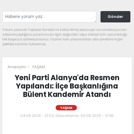
Gönder
Yorum yazarak Topluluk Kuralları’nı kabul etmiş bulunuyor ve sonalanya.com
sitesine yaptığınız yorumunuzla ilgili doğrudan veya dolaylı tüm sorumluluğu
tek başınıza üstleniyorsunuz. Yazılan tüm yorumlardan site yönetimi hiçbir
şekilde sorumlu tutulamaz.
Anasayfa
YAŞAM
Yeni Parti Alanya'da Resmen
Yapılandı: İlçe Başkanlığına
Bülent Kandemir Atandı
YAŞAM
04.08.2026 - 21:53, Güncelleme: 04.08.2026 - 21:56