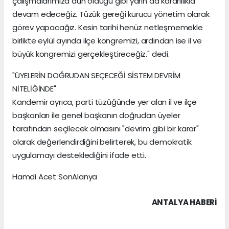
çalışmalarımıza dün olduğu gibi yarın da kararlılıkla
devam edeceğiz. Tüzük gereği kurucu yönetim olarak
görev yapacağız. Kesin tarihi henüz netleşmemekle
birlikte eylül ayında ilçe kongremizi, ardından ise il ve
büyük kongremizi gerçekleştireceğiz." dedi.
"ÜYELERİN DOĞRUDAN SEÇECEĞİ SİSTEM DEVRİM
NİTELİĞİNDE"
Kandemir ayrıca, parti tüzüğünde yer alan il ve ilçe
başkanları ile genel başkanın doğrudan üyeler
tarafından seçilecek olmasını "devrim gibi bir karar"
olarak değerlendirdiğini belirterek, bu demokratik
uygulamayı desteklediğini ifade etti.
Hamdi Acet SonAlanya
ANTALYA HABERİ