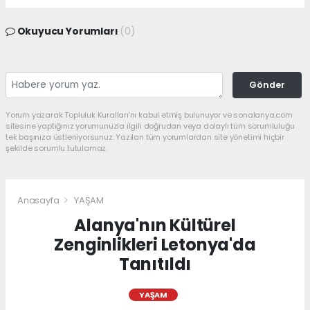
Okuyucu Yorumları
(0)
Gönder
Yorum yazarak Topluluk Kuralları’nı kabul etmiş bulunuyor ve sonalanya.com
sitesine yaptığınız yorumunuzla ilgili doğrudan veya dolaylı tüm sorumluluğu
tek başınıza üstleniyorsunuz. Yazılan tüm yorumlardan site yönetimi hiçbir
şekilde sorumlu tutulamaz.
Anasayfa
YAŞAM
Alanya'nın Kültürel
Zenginlikleri Letonya'da
Tanıtıldı
YAŞAM