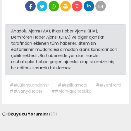
Anadolu Ajansı (AA), İhlas Haber Ajansı (İHA),
Demirören Haber Ajansı (DHA) ve diğer ajanslar
tarafından eklenen tüm haberler, sitemizin
editörlerinin müdahalesi olmadan ajans kanallarından
çekilmektedir. Bu haberlerde yer alan hukuki
muhataplar haberi geçen ajanslar olup sitemizin hiç
bir editörü sorumlu tutulamaz...
##BülentKandemir
##NailKamacı
##YeniParti
##AlanyaHaber
##Alanyasondakika
Okuyucu Yorumları
(0)