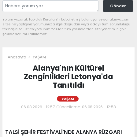
Gönder
Yorum yazarak Topluluk Kuralları’nı kabul etmiş bulunuyor ve sonalanya.com
sitesine yaptığınız yorumunuzla ilgili doğrudan veya dolaylı tüm sorumluluğu
tek başınıza üstleniyorsunuz. Yazılan tüm yorumlardan site yönetimi hiçbir
şekilde sorumlu tutulamaz.
Anasayfa
YAŞAM
Alanya'nın Kültürel
Zenginlikleri Letonya'da
Tanıtıldı
YAŞAM
06.08.2026 - 12:57, Güncelleme: 06.08.2026 - 12:58
TALSİ ŞEHİR FESTİVALİ'NDE ALANYA RÜZGARI