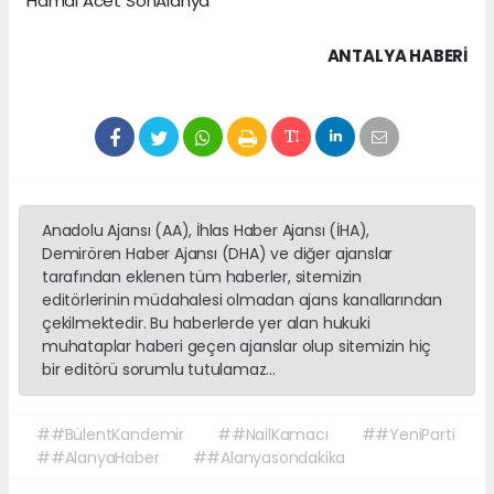
Hamdi Acet SonAlanya
ANTALYA HABERİ
Anadolu Ajansı (AA), İhlas Haber Ajansı (İHA),
Demirören Haber Ajansı (DHA) ve diğer ajanslar
tarafından eklenen tüm haberler, sitemizin
editörlerinin müdahalesi olmadan ajans kanallarından
çekilmektedir. Bu haberlerde yer alan hukuki
muhataplar haberi geçen ajanslar olup sitemizin hiç
bir editörü sorumlu tutulamaz...
##BülentKandemir
##NailKamacı
##YeniParti
##AlanyaHaber
##Alanyasondakika