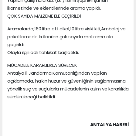
Yapılan çalışmalarda, (İ.K.) isimli şüpheli şahsın
ikametinde ve eklentilerinde arama yapıldı.
ÇOK SAYIDA MALZEME ELE GEÇİRİLDİ
Aramalarda;160 litre etil alkol,10 litre viski kiti,Ambalaj ve
paketlemede kullanılan çok sayıda malzeme ele
geçirildi.
Olayla ilgili adli tahkikat başlatıldı.
MÜCADELE KARARLILIKLA SÜRECEK
Antalya İl Jandarma Komutanlığından yapılan
açıklamada, halkın huzur ve güvenliğinin sağlanmasına
yönelik suç ve suçlularla mücadelenin azim ve kararlılıkla
sürdürüleceği belirtildi.
ANTALYA HABERİ