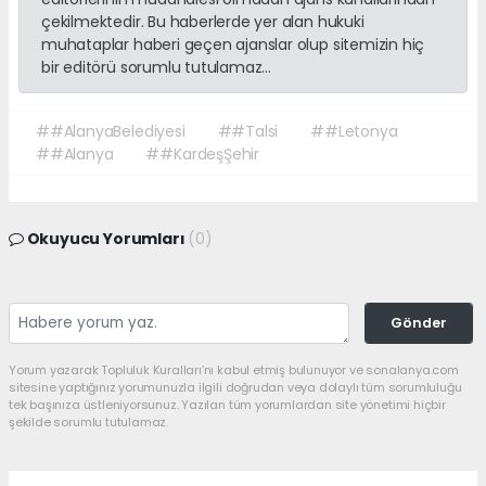
çekilmektedir. Bu haberlerde yer alan hukuki
muhataplar haberi geçen ajanslar olup sitemizin hiç
bir editörü sorumlu tutulamaz...
##AlanyaBelediyesi
##Talsi
##Letonya
##Alanya
##KardeşŞehir
Okuyucu Yorumları
(0)
Gönder
Yorum yazarak Topluluk Kuralları’nı kabul etmiş bulunuyor ve sonalanya.com
sitesine yaptığınız yorumunuzla ilgili doğrudan veya dolaylı tüm sorumluluğu
tek başınıza üstleniyorsunuz. Yazılan tüm yorumlardan site yönetimi hiçbir
şekilde sorumlu tutulamaz.