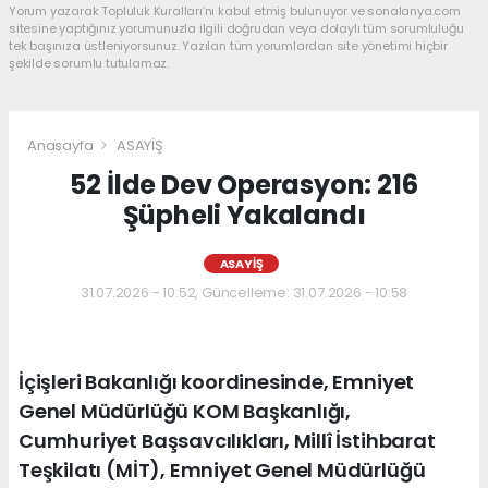
Yorum yazarak Topluluk Kuralları’nı kabul etmiş bulunuyor ve sonalanya.com
sitesine yaptığınız yorumunuzla ilgili doğrudan veya dolaylı tüm sorumluluğu
tek başınıza üstleniyorsunuz. Yazılan tüm yorumlardan site yönetimi hiçbir
şekilde sorumlu tutulamaz.
Anasayfa
ASAYİŞ
52 İlde Dev Operasyon: 216
Şüpheli Yakalandı
ASAYİŞ
31.07.2026 - 10:52, Güncelleme: 31.07.2026 - 10:58
İçişleri Bakanlığı koordinesinde, Emniyet
Genel Müdürlüğü KOM Başkanlığı,
Cumhuriyet Başsavcılıkları, Millî İstihbarat
Teşkilatı (MİT), Emniyet Genel Müdürlüğü