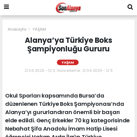
Anasayfa
YAŞAM
Alanya’ya Türkiye Boks
Şampiyonluğu Gururu
YAŞAM
21.04.2026 - 12:11, Güncelleme: 21.04.2026 - 12:11
Okul Sporları kapsamında Bursa’da
düzenlenen Türkiye Boks Şampiyonası’nda
Alanya’yı gururlandıran önemli bir başarı
elde edildi. Genç Erkekler 70 kg kategorisinde
Nebahat Şifa Anadolu İmam Hatip Lisesi
öğrencisi Hakan Arda İlgün Türkiye