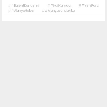
##BülentKandemir
##NailKamacı
##YeniParti
##AlanyaHaber
##Alanyasondakika
Okuyucu Yorumları
(0)
Gönder
Yorum yazarak Topluluk Kuralları’nı kabul etmiş bulunuyor ve sonalanya.com
sitesine yaptığınız yorumunuzla ilgili doğrudan veya dolaylı tüm sorumluluğu
tek başınıza üstleniyorsunuz. Yazılan tüm yorumlardan site yönetimi hiçbir
şekilde sorumlu tutulamaz.
haber paketi
haber scripti
haber yazılımı
Tüm hakları saklı tutulmaktadır.Copyright 2026©