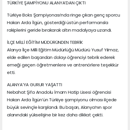
TÜRKİYE ŞAMPİYONU ALANYA’DAN ÇIKTI
Türkiye Boks Şampiyonası’nda ringe çıkan genç sporcu
Hakan Arda İlgün, gösterdiği üstün performansla
rakiplerini geride bırakarak altın madalyaya uzandı.
İLÇE MİLLİ EĞİTİM MÜDÜRÜNDEN TEBRİK
Alanya İlçe Milli Eğitim Müdürlüğü Müdürü Yusuf Yılmaz,
elde edilen başarıdan dolayı öğrenciyi tebrik ederek
emeği geçen öğretmenlere ve antrenörlere teşekkür
etti.
ALANYA’YA GURUR YAŞATTI
Nebahat Şifa Anadolu İmam Hatip Lisesi öğrencisi
Hakan Arda İlgün’ün Türkiye şampiyonu olması ilçede
büyük sevinçle karşılandı. Bu başarı, Alanya’nın spor
alanındaki yükselişine bir kez daha dikkat çekti.