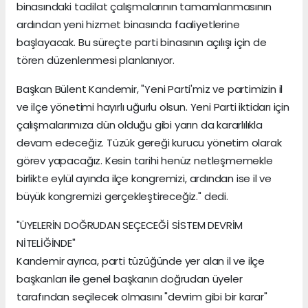
binasındaki tadilat çalışmalarının tamamlanmasının
ardından yeni hizmet binasında faaliyetlerine
başlayacak. Bu süreçte parti binasının açılışı için de
tören düzenlenmesi planlanıyor.
Başkan Bülent Kandemir, "Yeni Parti'miz ve partimizin il
ve ilçe yönetimi hayırlı uğurlu olsun. Yeni Parti iktidarı için
çalışmalarımıza dün olduğu gibi yarın da kararlılıkla
devam edeceğiz. Tüzük gereği kurucu yönetim olarak
görev yapacağız. Kesin tarihi henüz netleşmemekle
birlikte eylül ayında ilçe kongremizi, ardından ise il ve
büyük kongremizi gerçekleştireceğiz." dedi.
"ÜYELERİN DOĞRUDAN SEÇECEĞİ SİSTEM DEVRİM
NİTELİĞİNDE"
Kandemir ayrıca, parti tüzüğünde yer alan il ve ilçe
başkanları ile genel başkanın doğrudan üyeler
tarafından seçilecek olmasını "devrim gibi bir karar"