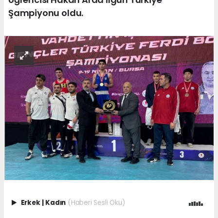
Şampiyonu oldu.
Erkek
|
Kadın
(Haberi Sesli Oku)