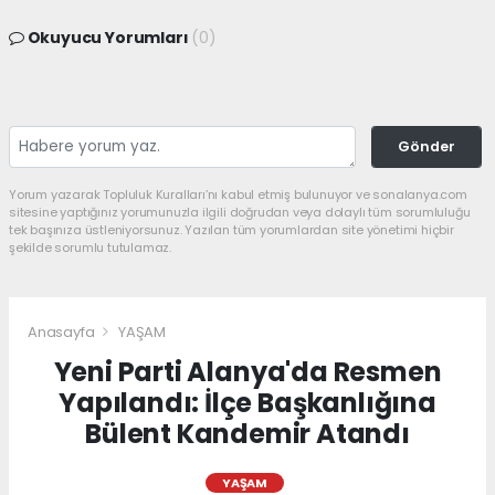
Okuyucu Yorumları
(0)
Gönder
Yorum yazarak Topluluk Kuralları’nı kabul etmiş bulunuyor ve sonalanya.com
sitesine yaptığınız yorumunuzla ilgili doğrudan veya dolaylı tüm sorumluluğu
tek başınıza üstleniyorsunuz. Yazılan tüm yorumlardan site yönetimi hiçbir
şekilde sorumlu tutulamaz.
Anasayfa
YAŞAM
Yeni Parti Alanya'da Resmen
Yapılandı: İlçe Başkanlığına
Bülent Kandemir Atandı
YAŞAM