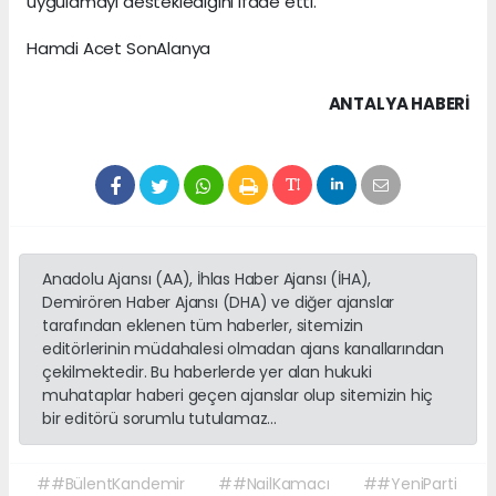
uygulamayı desteklediğini ifade etti.
Hamdi Acet SonAlanya
ANTALYA HABERİ
Anadolu Ajansı (AA), İhlas Haber Ajansı (İHA),
Demirören Haber Ajansı (DHA) ve diğer ajanslar
tarafından eklenen tüm haberler, sitemizin
editörlerinin müdahalesi olmadan ajans kanallarından
çekilmektedir. Bu haberlerde yer alan hukuki
muhataplar haberi geçen ajanslar olup sitemizin hiç
bir editörü sorumlu tutulamaz...
##BülentKandemir
##NailKamacı
##YeniParti