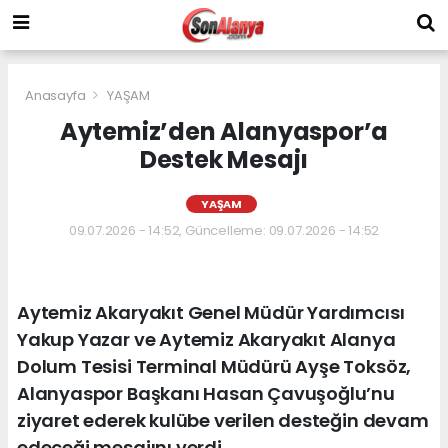
Anasayfa
YAŞAM
Aytemiz’den Alanyaspor’a
Destek Mesajı
YAŞAM
09.07.2026 - 14:52, Güncelleme: 09.07.2026 - 14:52
Aytemiz Akaryakıt Genel Müdür Yardımcısı
Yakup Yazar ve Aytemiz Akaryakıt Alanya
Dolum Tesisi Terminal Müdürü Ayşe Toksöz,
Alanyaspor Başkanı Hasan Çavuşoğlu’nu
ziyaret ederek kulübe verilen desteğin devam
edeceği mesajını verdi.