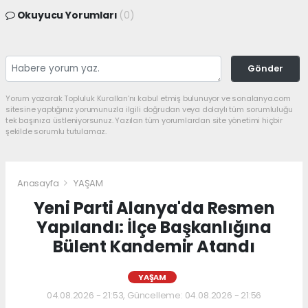
Okuyucu Yorumları
(0)
Gönder
Yorum yazarak Topluluk Kuralları’nı kabul etmiş bulunuyor ve sonalanya.com
sitesine yaptığınız yorumunuzla ilgili doğrudan veya dolaylı tüm sorumluluğu
tek başınıza üstleniyorsunuz. Yazılan tüm yorumlardan site yönetimi hiçbir
şekilde sorumlu tutulamaz.
Anasayfa
YAŞAM
Yeni Parti Alanya'da Resmen
Yapılandı: İlçe Başkanlığına
Bülent Kandemir Atandı
YAŞAM
04.08.2026 - 21:53, Güncelleme: 04.08.2026 - 21:56