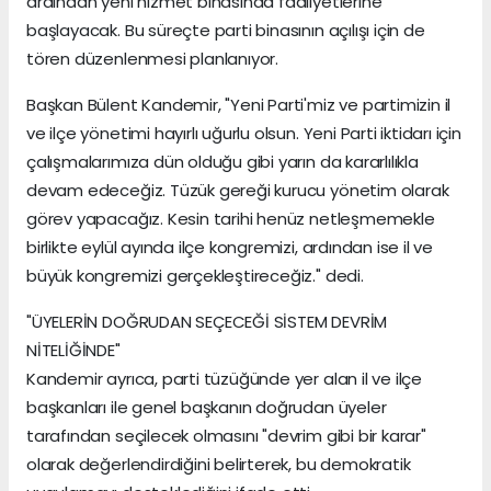
ardından yeni hizmet binasında faaliyetlerine
başlayacak. Bu süreçte parti binasının açılışı için de
tören düzenlenmesi planlanıyor.
Başkan Bülent Kandemir, "Yeni Parti'miz ve partimizin il
ve ilçe yönetimi hayırlı uğurlu olsun. Yeni Parti iktidarı için
çalışmalarımıza dün olduğu gibi yarın da kararlılıkla
devam edeceğiz. Tüzük gereği kurucu yönetim olarak
görev yapacağız. Kesin tarihi henüz netleşmemekle
birlikte eylül ayında ilçe kongremizi, ardından ise il ve
büyük kongremizi gerçekleştireceğiz." dedi.
"ÜYELERİN DOĞRUDAN SEÇECEĞİ SİSTEM DEVRİM
NİTELİĞİNDE"
Kandemir ayrıca, parti tüzüğünde yer alan il ve ilçe
başkanları ile genel başkanın doğrudan üyeler
tarafından seçilecek olmasını "devrim gibi bir karar"
olarak değerlendirdiğini belirterek, bu demokratik