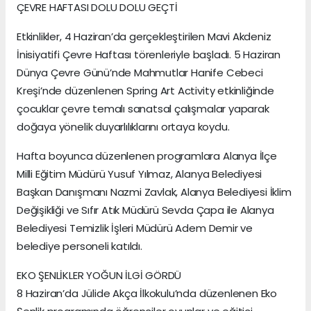
ÇEVRE HAFTASI DOLU DOLU GEÇTİ
Etkinlikler, 4 Haziran’da gerçekleştirilen Mavi Akdeniz
İnisiyatifi Çevre Haftası törenleriyle başladı. 5 Haziran
Dünya Çevre Günü’nde Mahmutlar Hanife Cebeci
Kreşi’nde düzenlenen Spring Art Activity etkinliğinde
çocuklar çevre temalı sanatsal çalışmalar yaparak
doğaya yönelik duyarlılıklarını ortaya koydu.
Hafta boyunca düzenlenen programlara Alanya İlçe
Milli Eğitim Müdürü Yusuf Yılmaz, Alanya Belediyesi
Başkan Danışmanı Nazmi Zavlak, Alanya Belediyesi İklim
Değişikliği ve Sıfır Atık Müdürü Sevda Çapa ile Alanya
Belediyesi Temizlik İşleri Müdürü Adem Demir ve
belediye personeli katıldı.
EKO ŞENLİKLER YOĞUN İLGİ GÖRDÜ
8 Haziran’da Jülide Akça İlkokulu’nda düzenlenen Eko