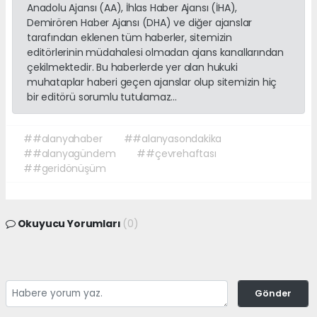
Anadolu Ajansı (AA), İhlas Haber Ajansı (İHA),
Demirören Haber Ajansı (DHA) ve diğer ajanslar
tarafından eklenen tüm haberler, sitemizin
editörlerinin müdahalesi olmadan ajans kanallarından
çekilmektedir. Bu haberlerde yer alan hukuki
muhataplar haberi geçen ajanslar olup sitemizin hiç
bir editörü sorumlu tutulamaz...
##alanyahaber
##alanyasondakika
##alanyagündem
##çevrehaftası
##geridönüşüm
Okuyucu Yorumları
(0)
Gönder