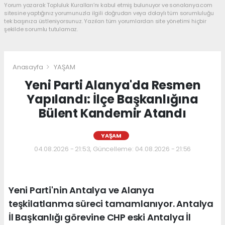
Yorum yazarak Topluluk Kuralları’nı kabul etmiş bulunuyor ve sonalanya.com
sitesine yaptığınız yorumunuzla ilgili doğrudan veya dolaylı tüm sorumluluğu
tek başınıza üstleniyorsunuz. Yazılan tüm yorumlardan site yönetimi hiçbir
şekilde sorumlu tutulamaz.
Anasayfa
YAŞAM
Yeni Parti Alanya'da Resmen
Yapılandı: İlçe Başkanlığına
Bülent Kandemir Atandı
YAŞAM
04.08.2026 - 21:53, Güncelleme: 04.08.2026 - 21:56
Yeni Parti'nin Antalya ve Alanya
teşkilatlanma süreci tamamlanıyor. Antalya
İl Başkanlığı görevine CHP eski Antalya İl