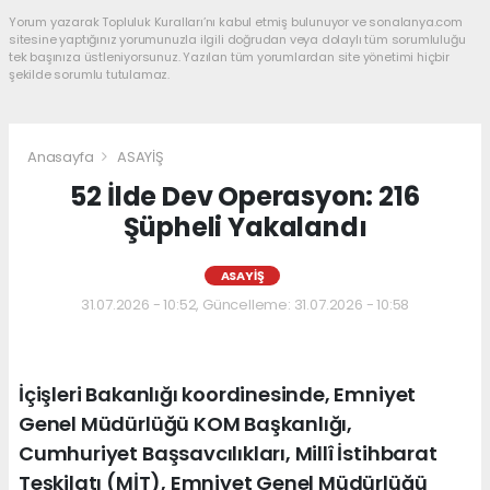
Yorum yazarak Topluluk Kuralları’nı kabul etmiş bulunuyor ve sonalanya.com
sitesine yaptığınız yorumunuzla ilgili doğrudan veya dolaylı tüm sorumluluğu
tek başınıza üstleniyorsunuz. Yazılan tüm yorumlardan site yönetimi hiçbir
şekilde sorumlu tutulamaz.
Anasayfa
ASAYİŞ
52 İlde Dev Operasyon: 216
Şüpheli Yakalandı
ASAYİŞ
31.07.2026 - 10:52, Güncelleme: 31.07.2026 - 10:58
İçişleri Bakanlığı koordinesinde, Emniyet
Genel Müdürlüğü KOM Başkanlığı,
Cumhuriyet Başsavcılıkları, Millî İstihbarat
Teşkilatı (MİT), Emniyet Genel Müdürlüğü