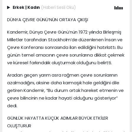
Erkek
|
Kadın
(Haberi Sesli Oku)
DÜNYA ÇEVRE GÜNÜ’NÜN ORTAYA ÇIKIŞI
Kandemir, Dünya Çevre Günü’nün 1972 yılında Birleşmiş
Milletler tarafından Stockholm’de düzenlenen İnsan ve
Çevre Konferansı sonrasında ilan edildiğini hatırlattı. Bu
günün temel amacının çevre sorunlarına dikkat çekmek
ve küresel farkındalık oluşturmak olduğunu belirtti.
Aradan geçen yarım asra rağmen çevre sorunlarının
azalmadığını, aksine daha karmaşık hale geldiğini dile
getiren Kandemir, “Bu durum ortak hareket etmenin ve
çevre bilincinin ne kadar hayati olduğunu gösteriyor”
dedi.
GÜNLÜK HAYATTA KÜÇÜK ADIMLAR BÜYÜK ETKİLER
OLUŞTURUR