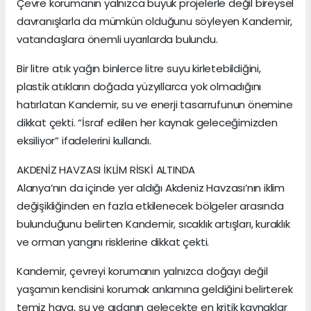
Çevre korumanın yalnızca büyük projelerle değil bireysel
davranışlarla da mümkün olduğunu söyleyen Kandemir,
vatandaşlara önemli uyarılarda bulundu.
Bir litre atık yağın binlerce litre suyu kirletebildiğini,
plastik atıkların doğada yüzyıllarca yok olmadığını
hatırlatan Kandemir, su ve enerji tasarrufunun önemine
dikkat çekti. “İsraf edilen her kaynak geleceğimizden
eksiliyor” ifadelerini kullandı.
AKDENİZ HAVZASI İKLİM RİSKİ ALTINDA
Alanya’nın da içinde yer aldığı Akdeniz Havzası’nın iklim
değişikliğinden en fazla etkilenecek bölgeler arasında
bulunduğunu belirten Kandemir, sıcaklık artışları, kuraklık
ve orman yangını risklerine dikkat çekti.
Kandemir, çevreyi korumanın yalnızca doğayı değil
yaşamın kendisini korumak anlamına geldiğini belirterek
temiz hava, su ve gıdanın gelecekte en kritik kaynaklar