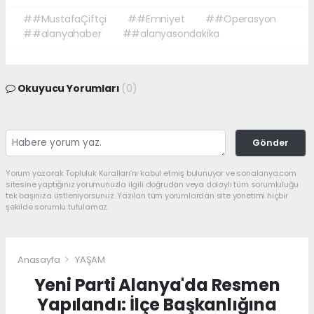
##MustafaÇiftçi
##Emniyet
##Operasyon
##alanyahaber
##alanyasondakika
Okuyucu Yorumları
(0)
Gönder
Yorum yazarak Topluluk Kuralları’nı kabul etmiş bulunuyor ve sonalanya.com
sitesine yaptığınız yorumunuzla ilgili doğrudan veya dolaylı tüm sorumluluğu
tek başınıza üstleniyorsunuz. Yazılan tüm yorumlardan site yönetimi hiçbir
şekilde sorumlu tutulamaz.
Anasayfa
YAŞAM
Yeni Parti Alanya'da Resmen
Yapılandı: İlçe Başkanlığına