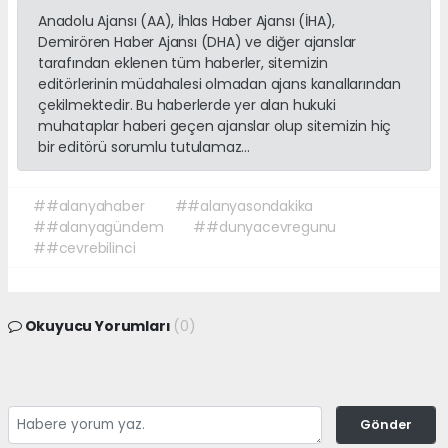
Anadolu Ajansı (AA), İhlas Haber Ajansı (İHA),
Demirören Haber Ajansı (DHA) ve diğer ajanslar
tarafından eklenen tüm haberler, sitemizin
editörlerinin müdahalesi olmadan ajans kanallarından
çekilmektedir. Bu haberlerde yer alan hukuki
muhataplar haberi geçen ajanslar olup sitemizin hiç
bir editörü sorumlu tutulamaz...
##alanyahaber
##alanyasondakika
##alanyagündem
##dunyacevregunu
##cevrebilinci
Okuyucu Yorumları
(0)
Gönder