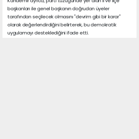
Kandemir ayrıca, parti tüzüğünde yer alan il ve ilçe
başkanları ile genel başkanın doğrudan üyeler
tarafından seçilecek olmasını "devrim gibi bir karar"
olarak değerlendirdiğini belirterek, bu demokratik
uygulamayı desteklediğini ifade etti.
Hamdi Acet SonAlanya
ANTALYA HABERİ
Anadolu Ajansı (AA), İhlas Haber Ajansı (İHA),
Demirören Haber Ajansı (DHA) ve diğer ajanslar
tarafından eklenen tüm haberler, sitemizin
editörlerinin müdahalesi olmadan ajans kanallarından
çekilmektedir. Bu haberlerde yer alan hukuki