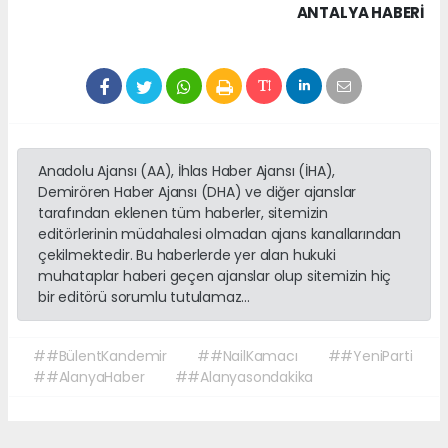
ANTALYA HABERİ
Anadolu Ajansı (AA), İhlas Haber Ajansı (İHA),
Demirören Haber Ajansı (DHA) ve diğer ajanslar
tarafından eklenen tüm haberler, sitemizin
editörlerinin müdahalesi olmadan ajans kanallarından
çekilmektedir. Bu haberlerde yer alan hukuki
muhataplar haberi geçen ajanslar olup sitemizin hiç
bir editörü sorumlu tutulamaz...
##BülentKandemir
##NailKamacı
##YeniParti
##AlanyaHaber
##Alanyasondakika