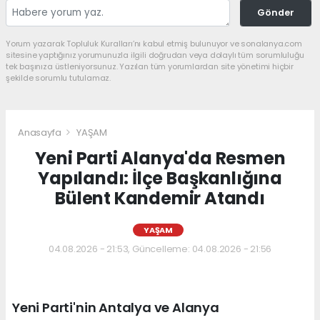
Gönder
Yorum yazarak Topluluk Kuralları’nı kabul etmiş bulunuyor ve sonalanya.com
sitesine yaptığınız yorumunuzla ilgili doğrudan veya dolaylı tüm sorumluluğu
tek başınıza üstleniyorsunuz. Yazılan tüm yorumlardan site yönetimi hiçbir
şekilde sorumlu tutulamaz.
Anasayfa
YAŞAM
Yeni Parti Alanya'da Resmen
Yapılandı: İlçe Başkanlığına
Bülent Kandemir Atandı
YAŞAM
04.08.2026 - 21:53, Güncelleme: 04.08.2026 - 21:56
Yeni Parti'nin Antalya ve Alanya