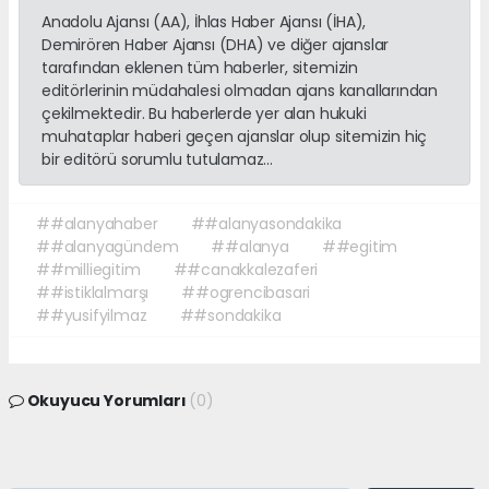
Anadolu Ajansı (AA), İhlas Haber Ajansı (İHA),
Demirören Haber Ajansı (DHA) ve diğer ajanslar
tarafından eklenen tüm haberler, sitemizin
editörlerinin müdahalesi olmadan ajans kanallarından
çekilmektedir. Bu haberlerde yer alan hukuki
muhataplar haberi geçen ajanslar olup sitemizin hiç
bir editörü sorumlu tutulamaz...
##alanyahaber
##alanyasondakika
##alanyagündem
##alanya
##egitim
##milliegitim
##canakkalezaferi
##istiklalmarşı
##ogrencibasari
##yusifyilmaz
##sondakika
Okuyucu Yorumları
(0)