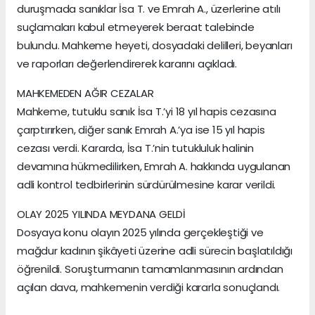
duruşmada sanıklar İsa T. ve Emrah A., üzerlerine atılı
suçlamaları kabul etmeyerek beraat talebinde
bulundu. Mahkeme heyeti, dosyadaki delilleri, beyanları
ve raporları değerlendirerek kararını açıkladı.
MAHKEMEDEN AĞIR CEZALAR
Mahkeme, tutuklu sanık İsa T.’yi 18 yıl hapis cezasına
çarptırırken, diğer sanık Emrah A.’ya ise 15 yıl hapis
cezası verdi. Kararda, İsa T.’nin tutukluluk halinin
devamına hükmedilirken, Emrah A. hakkında uygulanan
adli kontrol tedbirlerinin sürdürülmesine karar verildi.
OLAY 2025 YILINDA MEYDANA GELDİ
Dosyaya konu olayın 2025 yılında gerçekleştiği ve
mağdur kadının şikâyeti üzerine adli sürecin başlatıldığı
öğrenildi. Soruşturmanın tamamlanmasının ardından
açılan dava, mahkemenin verdiği kararla sonuçlandı.