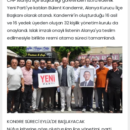
CHP Alanya İlçe Başkanlığı görevinden istifa ederek
Yeni Parti'ye katılan Bülent Kandemir, Alanya Kurucu İlçe
Başkanı olarak atandı. Kandemir'in oluşturduğu 16 asil
ve 16 yedek üyeden oluşan 32 kişilik yönetim kurulu da
onaylandı. Islak imzalı onaylı listenin Alanya'ya teslim
edilmesiyle birlikte resmi atama süreci tamamlandı.
KONGRE SÜRECİ EYLÜL'DE BAŞLAYACAK
Nüfus kriterine göre oluşturulan ilçe yönetimi, parti