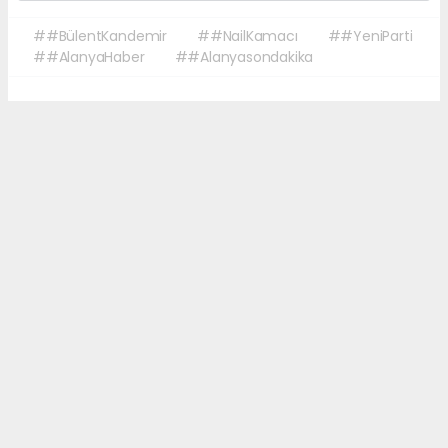
##BülentKandemir
##NailKamacı
##YeniParti
##AlanyaHaber
##Alanyasondakika
Okuyucu Yorumları
(0)
Gönder
Yorum yazarak Topluluk Kuralları’nı kabul etmiş bulunuyor ve sonalanya.com
sitesine yaptığınız yorumunuzla ilgili doğrudan veya dolaylı tüm sorumluluğu
tek başınıza üstleniyorsunuz. Yazılan tüm yorumlardan site yönetimi hiçbir
şekilde sorumlu tutulamaz.
haber paketi
haber scripti
haber yazılımı
Tüm hakları saklı tutulmaktadır.Copyright 2026©