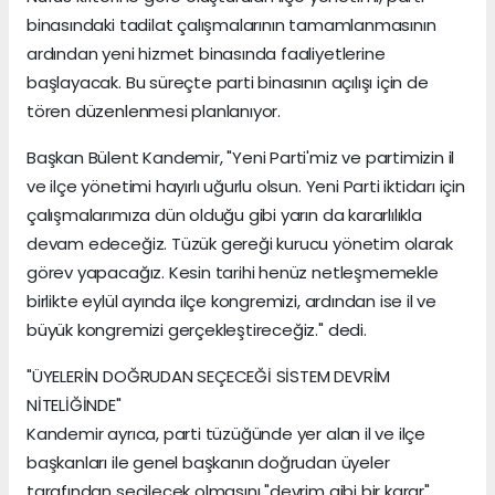
binasındaki tadilat çalışmalarının tamamlanmasının
ardından yeni hizmet binasında faaliyetlerine
başlayacak. Bu süreçte parti binasının açılışı için de
tören düzenlenmesi planlanıyor.
Başkan Bülent Kandemir, "Yeni Parti'miz ve partimizin il
ve ilçe yönetimi hayırlı uğurlu olsun. Yeni Parti iktidarı için
çalışmalarımıza dün olduğu gibi yarın da kararlılıkla
devam edeceğiz. Tüzük gereği kurucu yönetim olarak
görev yapacağız. Kesin tarihi henüz netleşmemekle
birlikte eylül ayında ilçe kongremizi, ardından ise il ve
büyük kongremizi gerçekleştireceğiz." dedi.
"ÜYELERİN DOĞRUDAN SEÇECEĞİ SİSTEM DEVRİM
NİTELİĞİNDE"
Kandemir ayrıca, parti tüzüğünde yer alan il ve ilçe
başkanları ile genel başkanın doğrudan üyeler
tarafından seçilecek olmasını "devrim gibi bir karar"