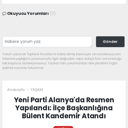
Okuyucu Yorumları
(0)
Gönder
Yorum yazarak Topluluk Kuralları’nı kabul etmiş bulunuyor ve sonalanya.com
sitesine yaptığınız yorumunuzla ilgili doğrudan veya dolaylı tüm sorumluluğu
tek başınıza üstleniyorsunuz. Yazılan tüm yorumlardan site yönetimi hiçbir
şekilde sorumlu tutulamaz.
Anasayfa
YAŞAM
Yeni Parti Alanya'da Resmen
Yapılandı: İlçe Başkanlığına
Bülent Kandemir Atandı