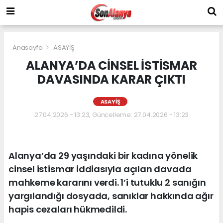
Anasayfa
ASAYİŞ
ALANYA’DA CİNSEL İSTİSMAR
DAVASINDA KARAR ÇIKTI
ASAYİŞ
27.04.2026 - 13:23, Güncelleme: 27.04.2026 - 13:23
Alanya’da 29 yaşındaki bir kadına yönelik
cinsel istismar iddiasıyla açılan davada
mahkeme kararını verdi. 1’i tutuklu 2 sanığın
yargılandığı dosyada, sanıklar hakkında ağır
hapis cezaları hükmedildi.